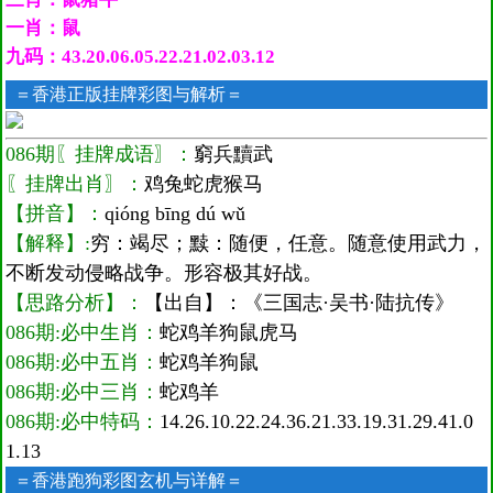
一肖：鼠
九码：43.20.06.05.22.21.02.03.12
＝香港正版挂牌彩图与解析＝
086期〖挂牌成语〗：
窮兵黷武
〖挂牌出肖〗：
鸡兔蛇虎猴马
【拼音】：
qióng bīng dú wǔ
【解释】:
穷：竭尽；黩：随便，任意。随意使用武力，
不断发动侵略战争。形容极其好战。
【思路分析】：
【出自】：《三国志·吴书·陆抗传》
086期:必中生肖：
蛇鸡羊狗鼠虎马
086期:必中五肖：
蛇鸡羊狗鼠
086期:必中三肖：
蛇鸡羊
086期:必中特码：
14.26.10.22.24.36.21.33.19.31.29.41.0
1.13
＝香港跑狗彩图玄机与详解＝