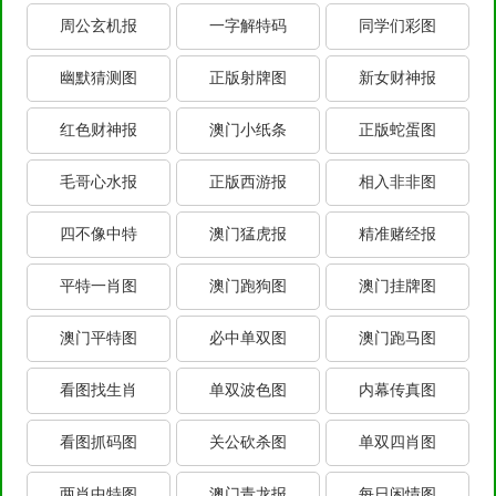
周公玄机报
一字解特码
同学们彩图
幽默猜测图
正版射牌图
新女财神报
红色财神报
澳门小纸条
正版蛇蛋图
毛哥心水报
正版西游报
相入非非图
四不像中特
澳门猛虎报
精准赌经报
平特一肖图
澳门跑狗图
澳门挂牌图
澳门平特图
必中单双图
澳门跑马图
看图找生肖
单双波色图
内幕传真图
看图抓码图
关公砍杀图
单双四肖图
两肖中特图
澳门青龙报
每日闲情图