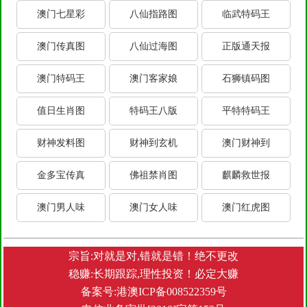
澳门七星彩
八仙指路图
临武特码王
澳门传真图
八仙过海图
正版通天报
澳门特码王
澳门客家娘
石狮镇码图
值日生肖图
特码王八版
平特特码王
财神发料图
财神到玄机
澳门财神到
金多宝传真
佛祖禁肖图
麒麟救世报
澳门男人味
澳门女人味
澳门红虎图
宗旨:对就是对,错就是错！绝不更改
稳赚:长期跟踪,理性投资！必定大赚
备案号:港澳ICP备008522359号