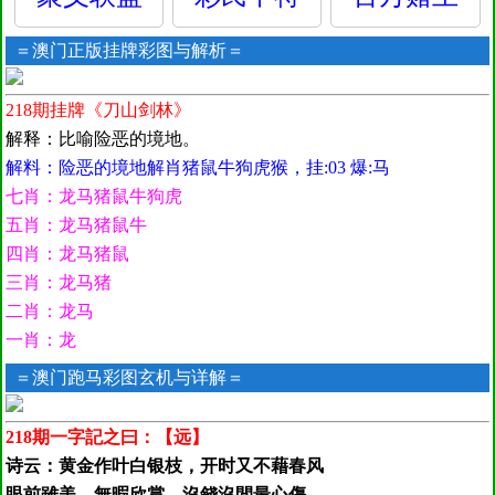
＝澳门正版挂牌彩图与解析＝
218期挂牌《刀山剑林》
解释：比喻险恶的境地。
解料：险恶的境地解肖猪鼠牛狗虎猴，挂:03 爆:马
七肖：龙马猪鼠牛狗虎
五肖：龙马猪鼠牛
四肖：龙马猪鼠
三肖：龙马猪
二肖：龙马
一肖：龙
＝澳门跑马彩图玄机与详解＝
218期一字記之曰：【远】
诗云：黄金作叶白银枝，开时又不藉春风
眼前雖美，無暇欣賞，沒錢沒閒最心傷